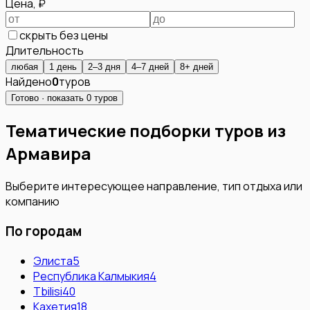
Цена, ₽
скрыть без цены
Длительность
любая
1 день
2–3 дня
4–7 дней
8+ дней
Найдено
0
туров
Готово · показать
0
туров
Тематические подборки туров из
Армавира
Выберите интересующее направление, тип отдыха или
компанию
По городам
Элиста
5
Республика Калмыкия
4
Tbilisi
40
Кахетия
18