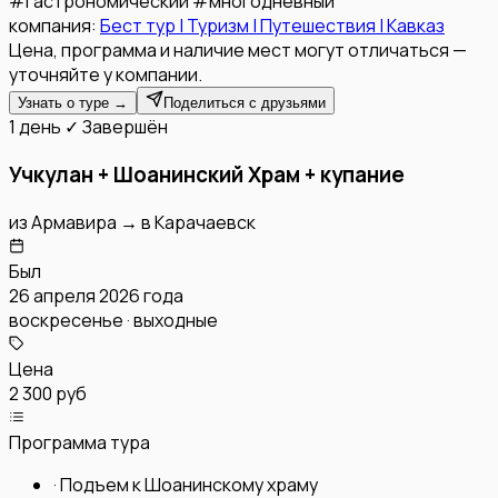
#
гастрономический
#
многодневный
компания:
Бест тур | Туризм | Путешествия | Кавказ
Цена, программа и наличие мест могут отличаться —
уточняйте у компании.
Узнать о туре →
Поделиться с друзьями
1 день
✓ Завершён
Учкулан + Шоанинский Храм + купание
из
Армавира
→
в
Карачаевск
Был
26 апреля 2026 года
воскресенье · выходные
Цена
2 300 руб
Программа тура
·
Подъем к Шоанинскому храму