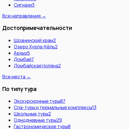
Сигнахи
3
Все направления →
Достопримечательности
Шоанинский храм
2
Озеро Хурла-Кёль
2
Архыз
5
Домбай
7
Домбайская поляна
2
Все места →
По типу тура
Экскурсионные туры
87
Спа-туры и термальные комплексы
13
Школьные туры
2
Однодневные туры
29
Гастрономические туры
8