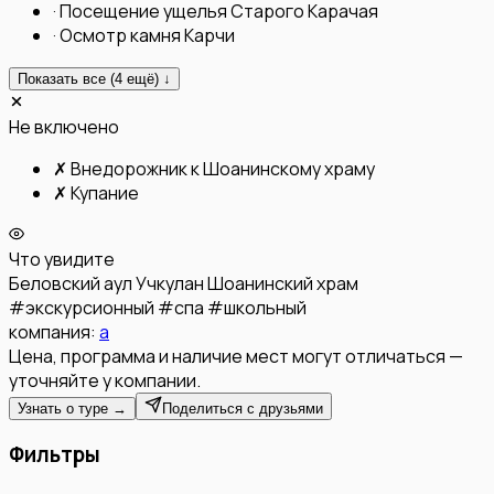
·
Посещение ущелья Старого Карачая
·
Осмотр камня Карчи
Показать все (
4
ещё) ↓
Не включено
✗
Внедорожник к Шоанинскому храму
✗
Купание
Что увидите
Беловский
аул Учкулан
Шоанинский храм
#
экскурсионный
#
спа
#
школьный
компания:
а
Цена, программа и наличие мест могут отличаться —
уточняйте у компании.
Узнать о туре →
Поделиться с друзьями
Фильтры