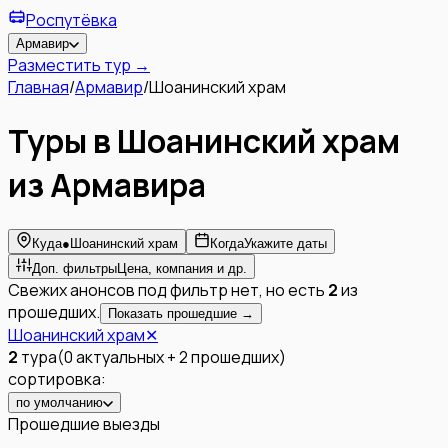
Роспутёвка
Армавир
Разместить тур →
Главная
/
Армавир
/
Шоанинский храм
Туры в Шоанинский храм
из Армавира
Куда
●
Шоанинский храм
Когда
Укажите даты
Доп. фильтры
Цена, компания и др.
Свежих анонсов под фильтр нет, но есть
2
из
прошедших.
Показать прошедшие →
Шоанинский храм
✕
2
тура
(
0
актуальных
+
2
прошедших
)
сортировка:
по умолчанию
Прошедшие выезды