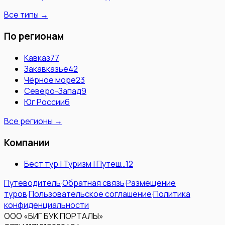
Все типы →
По регионам
Кавказ
77
Закавказье
42
Чёрное море
23
Северо-Запад
9
Юг России
6
Все регионы →
Компании
Бест тур | Туризм | Путеш…
12
Путеводитель
·
Обратная связь
·
Размещение
туров
·
Пользовательское соглашение
·
Политика
конфиденциальности
ООО «БИГ БУК ПОРТАЛЫ»