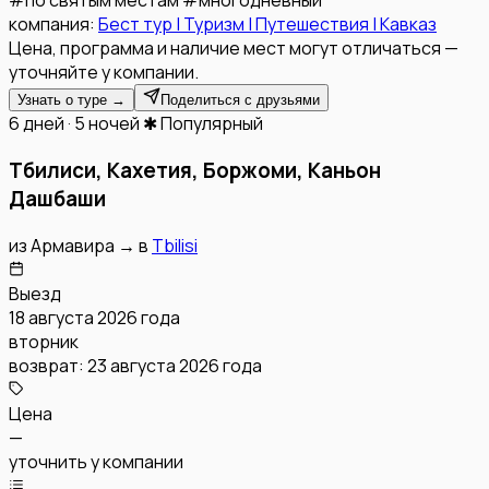
#
по святым местам
#
многодневный
компания:
Бест тур | Туризм | Путешествия | Кавказ
Цена, программа и наличие мест могут отличаться —
уточняйте у компании.
Узнать о туре →
Поделиться с друзьями
6 дней · 5 ночей
✱ Популярный
Тбилиси, Кахетия, Боржоми, Каньон
Дашбаши
из
Армавира
→
в
Tbilisi
Выезд
18 августа 2026 года
вторник
возврат:
23 августа 2026 года
Цена
—
уточнить у компании