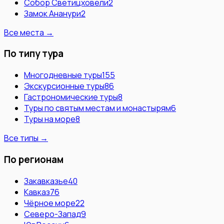
Собор Светицховели
2
Замок Ананури
2
Все места →
По типу тура
Многодневные туры
155
Экскурсионные туры
86
Гастрономические туры
8
Туры по святым местам и монастырям
6
Туры на море
8
Все типы →
По регионам
Закавказье
40
Кавказ
76
Чёрное море
22
Северо-Запад
9