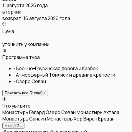
11 августа 2026 года
вторник
возврат:
16 августа 2026 года
Цена
—
уточнить у компании
Программа тура
·
Военно-Грузинская дорога и Казбек
·
Атмосферный Тбилиси и древние крепости
·
Озеро Севан
Показать все (
2
ещё) ↓
Что увидите
Монастырь Гегард
Озеро Севан
Монастырь Ахтала
Монастырь Санаин
Монастырь Хор Вирап
Ереван
+ ещё
2
↓