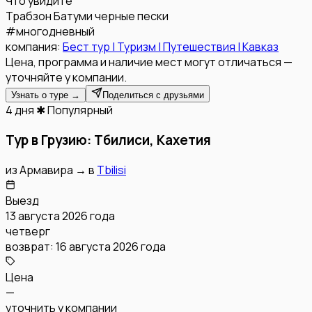
Что увидите
Трабзон
Батуми
черные пески
#
многодневный
компания:
Бест тур | Туризм | Путешествия | Кавказ
Цена, программа и наличие мест могут отличаться —
уточняйте у компании.
Узнать о туре →
Поделиться с друзьями
4 дня
✱ Популярный
Тур в Грузию: Тбилиси, Кахетия
из
Армавира
→
в
Tbilisi
Выезд
13 августа 2026 года
четверг
возврат:
16 августа 2026 года
Цена
—
уточнить у компании