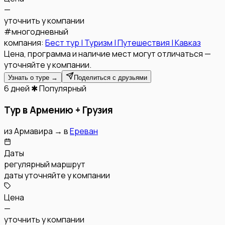
—
уточнить у компании
#
многодневный
компания:
Бест тур | Туризм | Путешествия | Кавказ
Цена, программа и наличие мест могут отличаться —
уточняйте у компании.
Узнать о туре →
Поделиться с друзьями
6 дней
✱ Популярный
Тур в Армению + Грузия
из
Армавира
→
в
Ереван
Даты
регулярный маршрут
даты уточняйте у компании
Цена
—
уточнить у компании