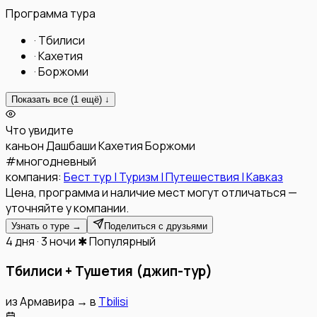
Программа тура
·
Тбилиси
·
Кахетия
·
Боржоми
Показать все (
1
ещё) ↓
Что увидите
каньон Дашбаши
Кахетия
Боржоми
#
многодневный
компания:
Бест тур | Туризм | Путешествия | Кавказ
Цена, программа и наличие мест могут отличаться —
уточняйте у компании.
Узнать о туре →
Поделиться с друзьями
4 дня · 3 ночи
✱ Популярный
Тбилиси + Тушетия (джип-тур)
из
Армавира
→
в
Tbilisi