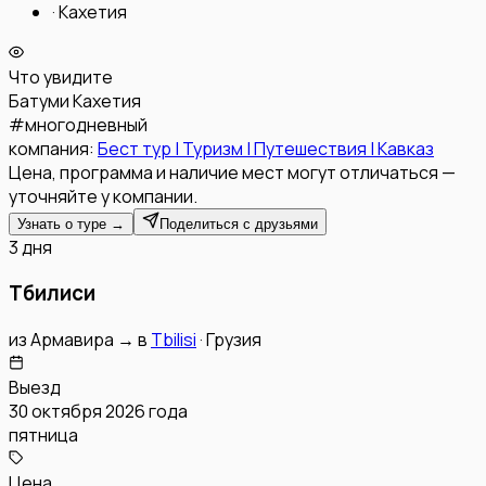
·
Кахетия
Что увидите
Батуми
Кахетия
#
многодневный
компания:
Бест тур | Туризм | Путешествия | Кавказ
Цена, программа и наличие мест могут отличаться —
уточняйте у компании.
Узнать о туре →
Поделиться с друзьями
3 дня
Тбилиси
из
Армавира
→
в
Tbilisi
·
Грузия
Выезд
30 октября 2026 года
пятница
Цена