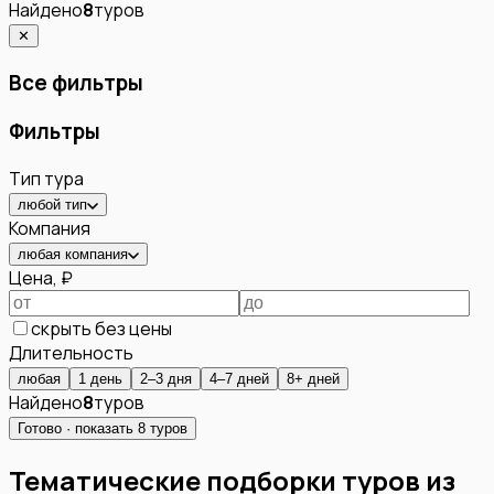
Найдено
8
туров
✕
Все фильтры
Фильтры
Тип тура
любой тип
Компания
любая компания
Цена, ₽
скрыть без цены
Длительность
любая
1 день
2–3 дня
4–7 дней
8+ дней
Найдено
8
туров
Готово · показать
8
туров
Тематические подборки туров из