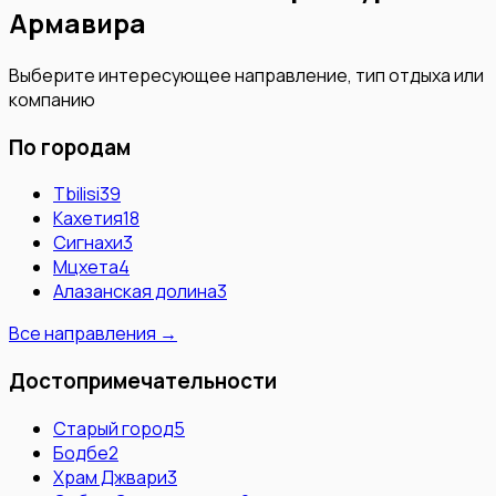
Армавира
Выберите интересующее направление, тип отдыха или
компанию
По городам
Tbilisi
39
Кахетия
18
Сигнахи
3
Мцхета
4
Алазанская долина
3
Все направления →
Достопримечательности
Старый город
5
Бодбе
2
Храм Джвари
3