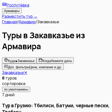
Роспутёвка
Армавир
Разместить тур →
Главная
/
Армавир
/
Закавказье
Туры
в
Закавказье
из
Армавира
Куда
●
Закавказье
Когда
Укажите даты
Доп. фильтры
Цена, компания и др.
Закавказье
✕
8
туров
сортировка:
по умолчанию
7 дней
Тур в Грузию: Тбилиси, Батуми, черные пески,
Трабзон