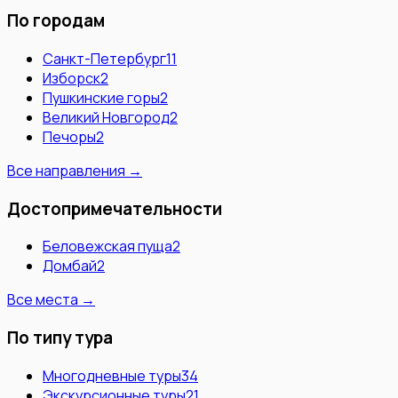
По городам
Санкт-Петербург
11
Изборск
2
Пушкинские горы
2
Великий Новгород
2
Печоры
2
Все направления →
Достопримечательности
Беловежская пуща
2
Домбай
2
Все места →
По типу тура
Многодневные туры
34
Экскурсионные туры
21