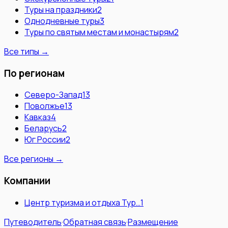
Туры на праздники
2
Однодневные туры
3
Туры по святым местам и монастырям
2
Все типы →
По регионам
Северо-Запад
13
Поволжье
13
Кавказ
4
Беларусь
2
Юг России
2
Все регионы →
Компании
Центр туризма и отдыха Тур…
1
Путеводитель
·
Обратная связь
·
Размещение