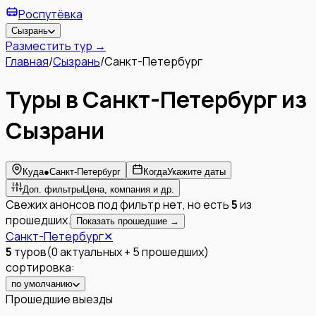
Роспутёвка
Сызрань
Разместить тур →
Главная
/
Сызрань
/
Санкт-Петербург
Туры в Санкт-Петербург из
Сызрани
Куда
●
Санкт-Петербург
Когда
Укажите даты
Доп. фильтры
Цена, компания и др.
Свежих анонсов под фильтр нет, но есть
5
из
прошедших.
Показать прошедшие →
Санкт-Петербург
✕
5
туров
(
0
актуальных
+
5
прошедших
)
сортировка:
по умолчанию
Прошедшие выезды