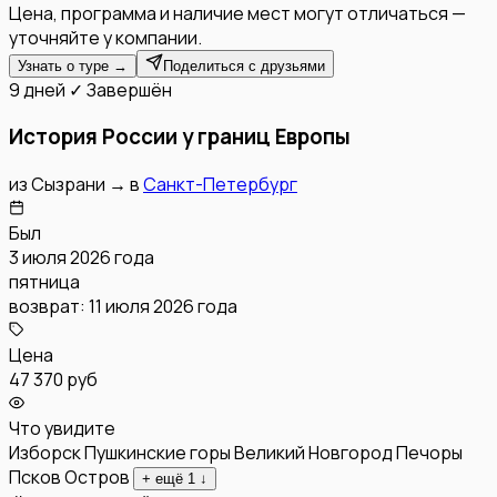
Цена, программа и наличие мест могут отличаться —
уточняйте у компании.
Узнать о туре →
Поделиться с друзьями
9 дней
✓ Завершён
История России у границ Европы
из
Сызрани
→
в
Санкт-Петербург
Был
3 июля 2026 года
пятница
возврат:
11 июля 2026 года
Цена
47 370 руб
Что увидите
Изборск
Пушкинские горы
Великий Новгород
Печоры
Псков
Остров
+ ещё
1
↓