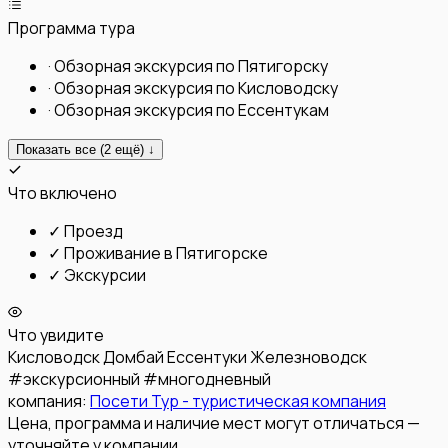
Программа тура
·
Обзорная экскурсия по Пятигорску
·
Обзорная экскурсия по Кисловодску
·
Обзорная экскурсия по Ессентукам
Показать все (
2
ещё) ↓
Что включено
✓
Проезд
✓
Проживание в Пятигорске
✓
Экскурсии
Что увидите
Кисловодск
Домбай
Ессентуки
Железноводск
#
экскурсионный
#
многодневный
компания:
Посети Тур - туристическая компания
Цена, программа и наличие мест могут отличаться —
уточняйте у компании.