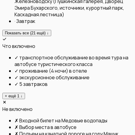
Железноводску (Пушкинская галерея, Дворец
Эмира Бухарского, источники, курортный парк,
Каскадная лестница)
·
Завтрак
Показать все (
21
ещё) ↓
Что включено
✓
транспортное обслуживание во время тура на
автобусе туристического класса
✓
проживание (4 ночи) в отеле
✓
экскурсионное обслуживание
✓
5 завтраков
+ ещё
1
↓
Не включено
✗
Входной билет на Медовые водопады
✗
Выбор места в автобусе
✗
Подъем на канатной дороге на гору Машук