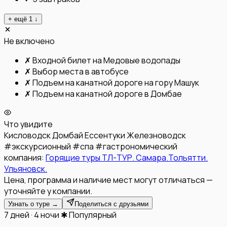
+ ещё
1
↓
Не включено
✗
Входной билет на Медовые водопады
✗
Выбор места в автобусе
✗
Подъем на канатной дороге на гору Машук
✗
Подъем на канатной дороге в Домбае
Что увидите
Кисловодск
Домбай
Ессентуки
Железноводск
#
экскурсионный
#
спа
#
гастрономический
компания:
Горящие туры ТЛ-ТУР. Самара.Тольятти.
Ульяновск.
Цена, программа и наличие мест могут отличаться —
уточняйте у компании.
Узнать о туре →
Поделиться с друзьями
7 дней · 4 ночи
✱ Популярный