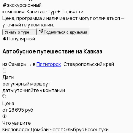
#
экскурсионный
компания:
Капитан-Тур ✦ Тольятти
Цена, программа и наличие мест могут отличаться —
уточняйте у компании.
Узнать о туре →
Поделиться с друзьями
✱ Популярный
Автобусное путешествие на Кавказ
из
Самары
→
в
Пятигорск
·
Ставропольский край
Даты
регулярный маршрут
даты уточняйте у компании
Цена
от
28 695 руб
Что увидите
Кисловодск
Домбай
Чегет
Эльбрус
Ессентуки