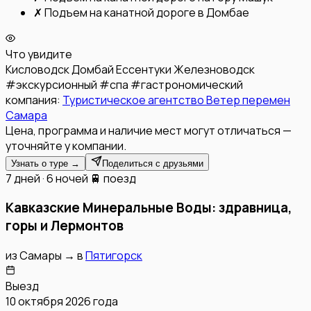
✗
Подъем на канатной дороге в Домбае
Что увидите
Кисловодск
Домбай
Ессентуки
Железноводск
#
экскурсионный
#
спа
#
гастрономический
компания:
Туристическое агентство Ветер перемен
Самара
Цена, программа и наличие мест могут отличаться —
уточняйте у компании.
Узнать о туре →
Поделиться с друзьями
7 дней · 6 ночей
🚆 поезд
Кавказские Минеральные Воды: здравница,
горы и Лермонтов
из
Самары
→
в
Пятигорск
Выезд
10 октября 2026 года