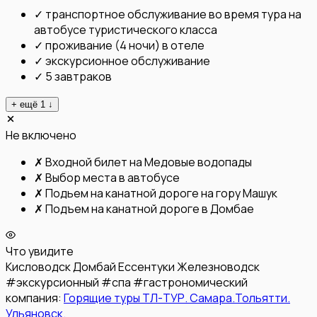
✓
транспортное обслуживание во время тура на
автобусе туристического класса
✓
проживание (4 ночи) в отеле
✓
экскурсионное обслуживание
✓
5 завтраков
+ ещё
1
↓
Не включено
✗
Входной билет на Медовые водопады
✗
Выбор места в автобусе
✗
Подьем на канатной дороге на гору Машук
✗
Подъем на канатной дороге в Домбае
Что увидите
Кисловодск
Домбай
Ессентуки
Железноводск
#
экскурсионный
#
спа
#
гастрономический
компания:
Горящие туры ТЛ-ТУР. Самара.Тольятти.
Ульяновск.