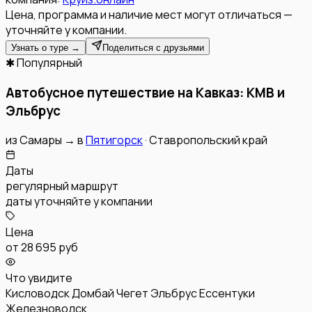
Цена, программа и наличие мест могут отличаться —
уточняйте у компании.
Узнать о туре →
Поделиться с друзьями
✱ Популярный
Автобусное путешествие на Кавказ: КМВ и
Эльбрус
из
Самары
→
в
Пятигорск
·
Ставропольский край
Даты
регулярный маршрут
даты уточняйте у компании
Цена
от
28 695 руб
Что увидите
Кисловодск
Домбай
Чегет
Эльбрус
Ессентуки
Железноводск