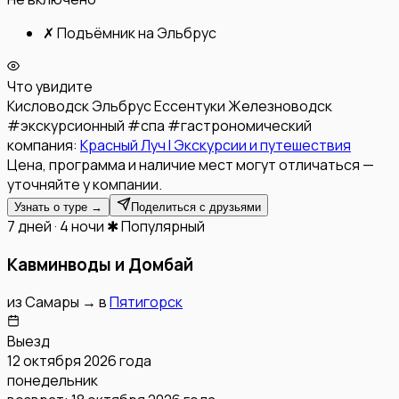
✗
Подъёмник на Эльбрус
Что увидите
Кисловодск
Эльбрус
Ессентуки
Железноводск
#
экскурсионный
#
спа
#
гастрономический
компания:
Красный Луч l Экскурсии и путешествия
Цена, программа и наличие мест могут отличаться —
уточняйте у компании.
Узнать о туре →
Поделиться с друзьями
7 дней · 4 ночи
✱ Популярный
Кавминводы и Домбай
из
Самары
→
в
Пятигорск
Выезд
12 октября 2026 года
понедельник