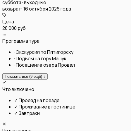
суббота · выходные
возврат:
16 октября 2026 года
Цена
28 900 руб
Программа тура
·
Экскурсия по Пятигорску
·
Подъём на гору Машук
·
Посещение озера Провал
Показать все (
9
ещё) ↓
Что включено
✓
Проезд на поезде
✓
Проживание в гостинице
✓
Завтраки
Не включено