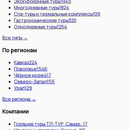
Экскурсионные туры
1945
Многодневные туры
1824
Спа-туры и термальные комплексы
109
Гастрономические туры
320
Однодневные туры
1264
Все типы →
По регионам
Кавказ
224
Поволжье
1546
Чёрное море
417
Северо-Запад
155
Урал
129
Все регионы →
Компании
Горящие туры ТЛ-ТУР. Самар…
17