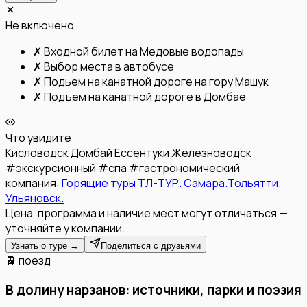
Не включено
✗
Входной билет на Медовые водопады
✗
Выбор места в автобусе
✗
Подьем на канатной дороге на гору Машук
✗
Подъем на канатной дороге в Домбае
Что увидите
Кисловодск
Домбай
Ессентуки
Железноводск
#
экскурсионный
#
спа
#
гастрономический
компания:
Горящие туры ТЛ-ТУР. Самара.Тольятти.
Ульяновск.
Цена, программа и наличие мест могут отличаться —
уточняйте у компании.
Узнать о туре →
Поделиться с друзьями
🚆 поезд
В долину нарзанов: источники, парки и поэзия