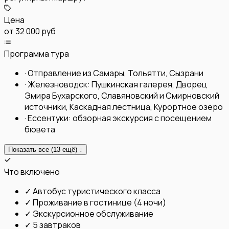
Цена
от
32 000 руб
Программа тура
·
Отправление из Самары, Тольятти, Сызрани
·
Железноводск: Пушкинская галерея, Дворец
Эмира Бухарского, Славяновский и Смирновский
источники, Каскадная лестница, Курортное озеро
·
Ессентуки: обзорная экскурсия с посещением
бювета
Показать все (
13
ещё) ↓
Что включено
✓
Автобус туристического класса
✓
Проживание в гостинице (4 ночи)
✓
Экскурсионное обслуживание
✓
5 завтраков