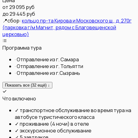
Цена
от
29 095 руб
до 29 445 руб
📍
сбор:
кольцо пр-та Кирова и Московского ш., д. 270г
(парковка г/м Магнит, рядом с Благовещенской
церковью)
Программа тура
·
Отправление из г. Самара
·
Отправление из г. Тольятти
·
Отправление из г.Сызрань
Показать все (
32
ещё) ↓
Что включено
✓
транспортное обслуживание во время тура на
автобусе туристического класса
✓
проживание (4 ночи) в отеле
✓
экскурсионное обслуживание
✓
5 завтраков