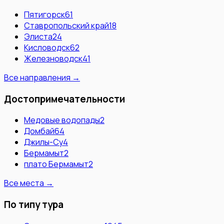
Пятигорск
61
Ставропольский край
18
Элиста
24
Кисловодск
62
Железноводск
41
Все направления →
Достопримечательности
Медовые водопады
2
Домбай
64
Джилы-Су
4
Бермамыт
2
плато Бермамыт
2
Все места →
По типу тура