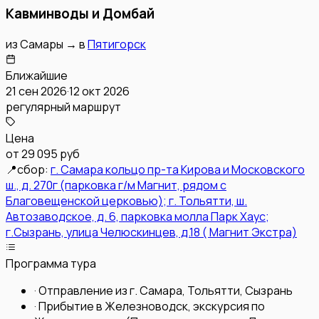
Кавминводы и Домбай
из
Самары
→
в
Пятигорск
Ближайшие
21 сен 2026
·
12 окт 2026
регулярный маршрут
Цена
от
29 095 руб
📍
сбор:
г. Самара кольцо пр-та Кирова и Московского
ш., д. 270г (парковка г/м Магнит, рядом с
Благовещенской церковью); г. Тольятти, ш.
Автозаводское, д. 6, парковка молла Парк Хаус;
г.Сызрань, улица Челюскинцев, д.18 ( Магнит Экстра)
Программа тура
·
Отправление из г. Самара, Тольятти, Сызрань
·
Прибытие в Железноводск, экскурсия по