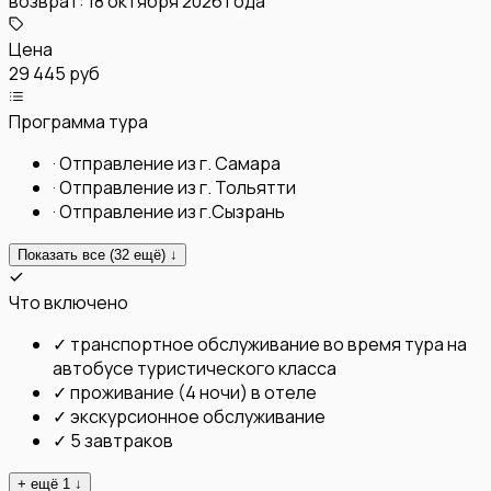
возврат:
18 октября 2026 года
Цена
29 445 руб
Программа тура
·
Отправление из г. Самара
·
Отправление из г. Тольятти
·
Отправление из г.Сызрань
Показать все (
32
ещё) ↓
Что включено
✓
транспортное обслуживание во время тура на
автобусе туристического класса
✓
проживание (4 ночи) в отеле
✓
экскурсионное обслуживание
✓
5 завтраков
+ ещё
1
↓