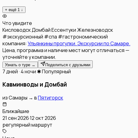
+ ещё
1
↓
Что увидите
Кисловодск
Домбай
Ессентуки
Железноводск
#
экскурсионный
#
спа
#
гастрономический
компания:
Ульянкины прогулки. Экскурсии по Самаре.
Цена, программа и наличие мест могут отличаться —
уточняйте у компании.
Узнать о туре →
Поделиться с друзьями
7 дней · 4 ночи
✱ Популярный
Кавминводы и Домбай
из
Самары
→
в
Пятигорск
Ближайшие
21 сен 2026
·
12 окт 2026
регулярный маршрут