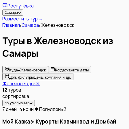
Роспутёвка
Самара
Разместить тур →
Главная
/
Самара
/
Железноводск
Туры в Железноводск из
Самары
Куда
●
Железноводск
Когда
Укажите даты
Доп. фильтры
Цена, компания и др.
Железноводск
✕
12
туров
сортировка:
по умолчанию
7 дней · 4 ночи
✱ Популярный
Мой Кавказ: Курорты Кавминвод и Домбай