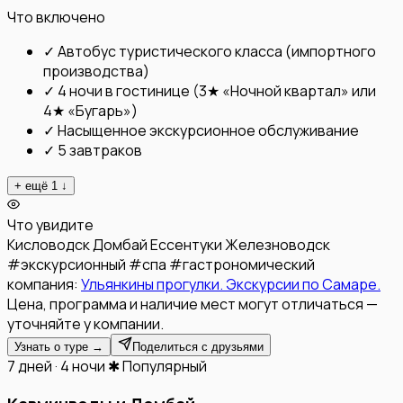
Что включено
✓
Автобус туристического класса (импортного
производства)
✓
4 ночи в гостинице (3★ «Ночной квартал» или
4★ «Бугарь»)
✓
Насыщенное экскурсионное обслуживание
✓
5 завтраков
+ ещё
1
↓
Что увидите
Кисловодск
Домбай
Ессентуки
Железноводск
#
экскурсионный
#
спа
#
гастрономический
компания:
Ульянкины прогулки. Экскурсии по Самаре.
Цена, программа и наличие мест могут отличаться —
уточняйте у компании.
Узнать о туре →
Поделиться с друзьями
7 дней · 4 ночи
✱ Популярный