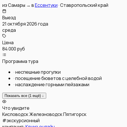
из
Самары
→
в
Ессентуки
·
Ставропольский край
Выезд
21 октября 2026 года
среда
Цена
84 000 руб
Программа тура
·
неспешные прогулки
·
посещение бюветов с целебной водой
·
наслаждение горными пейзажами
Показать все (
1
ещё) ↓
Что увидите
Кисловодск
Железноводск
Пятигорск
#
экскурсионный
компания:
Круиз.онлайн