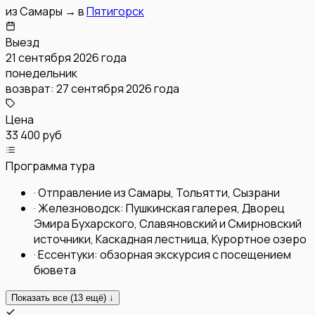
из
Самары
→
в
Пятигорск
Выезд
21 сентября 2026 года
понедельник
возврат:
27 сентября 2026 года
Цена
33 400 руб
Программа тура
·
Отправление из Самары, Тольятти, Сызрани
·
Железноводск: Пушкинская галерея, Дворец
Эмира Бухарского, Славяновский и Смирновский
источники, Каскадная лестница, Курортное озеро
·
Ессентуки: обзорная экскурсия с посещением
бювета
Показать все (
13
ещё) ↓