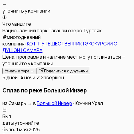
—
уточнить у компании
Что увидите
Национальный парк Таганай
озеро Тургояк
#
многодневный
компания:
КОТ-ПУТЕШЕСТВЕННИК | ЭКСКУРСИИ С
ДУШОЙ | САМАРА
Цена, программа и наличие мест могут отличаться —
уточняйте у компании.
Узнать о туре →
Поделиться с друзьями
5 дней · 4 ночи
✓ Завершён
Сплав по реке Большой Инзер
из
Самары
→
в
Большой Инзер
·
Южный Урал
Был
даты уточняйте
было: 1 мая 2026