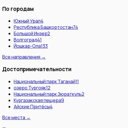
По городам
Южный Урал
4
Республика Башкортостан
74
Большой Инзер
2
Волгоград
41
Йошкар-Ола
133
Все направления →
Достопримечательности
Национальный парк Таганай
11
озеро Тургояк
12
Национальный парк Зюраткуль
2
Кургазакская пещера
9
Айские Притёсы
4
Все места →