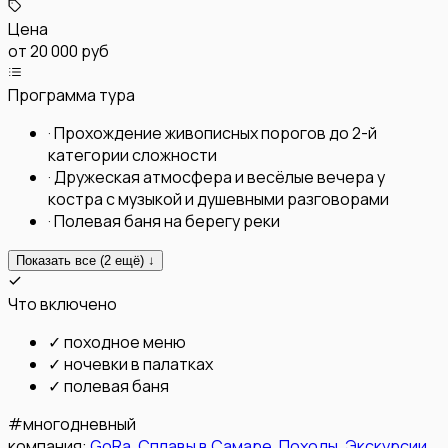
Цена
от
20 000 руб
Программа тура
·
Прохождение живописных порогов до 2-й
категории сложности
·
Дружеская атмосфера и весёлые вечера у
костра с музыкой и душевными разговорами
·
Полевая баня на берегу реки
Показать все (
2
ещё) ↓
Что включено
✓
походное меню
✓
ночевки в палатках
✓
полевая баня
#
многодневный
компания:
GoRa. Сплавы в Самаре. Походы. Экскурсии