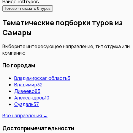
Найдено
0
туров
Готово · показать
0
туров
Тематические подборки туров из
Самары
Выберите интересующее направление, тип отдыха или
компанию
По городам
Владимирская область
3
Владимир
32
Дивеево
85
Александров
10
Суздаль
37
Все направления →
Достопримечательности