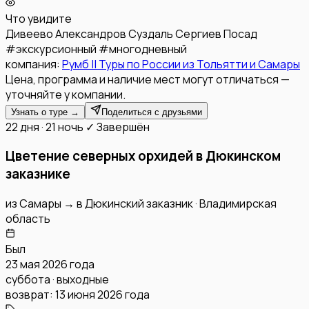
Что увидите
Дивеево
Александров
Суздаль
Сергиев Посад
#
экскурсионный
#
многодневный
компания:
Румб || Туры по России из Тольятти и Самары
Цена, программа и наличие мест могут отличаться —
уточняйте у компании.
Узнать о туре →
Поделиться с друзьями
22 дня · 21 ночь
✓ Завершён
Цветение северных орхидей в Дюкинском
заказнике
из
Самары
→
в
Дюкинский заказник
·
Владимирская
область
Был
23 мая 2026 года
суббота · выходные
возврат:
13 июня 2026 года