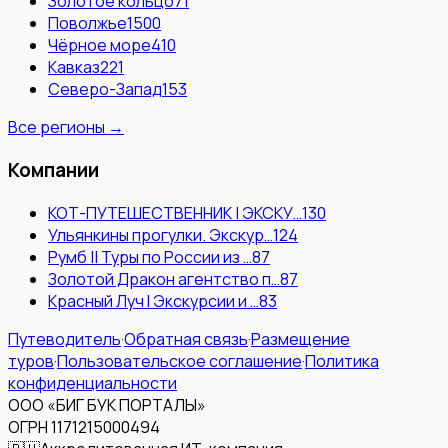
Золотое кольцо
71
Поволжье
1500
Чёрное море
410
Кавказ
221
Северо-Запад
153
Все регионы →
Компании
КОТ-ПУТЕШЕСТВЕННИК | ЭКСКУ…
130
Ульянкины прогулки. Экскур…
124
Румб || Туры по России из …
87
Золотой Дракон агентство п…
87
Красный Луч l Экскурсии и …
83
Путеводитель
·
Обратная связь
·
Размещение
туров
·
Пользовательское соглашение
·
Политика
конфиденциальности
ООО «БИГ БУК ПОРТАЛЫ»
ОГРН 1171215000494