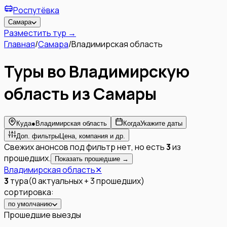
Роспутёвка
Самара
Разместить тур →
Главная
/
Самара
/
Владимирская область
Туры во Владимирскую
область из Самары
Куда
●
Владимирская область
Когда
Укажите даты
Доп. фильтры
Цена, компания и др.
Свежих анонсов под фильтр нет, но есть
3
из
прошедших.
Показать прошедшие →
Владимирская область
✕
3
тура
(
0
актуальных
+
3
прошедших
)
сортировка:
по умолчанию
Прошедшие выезды