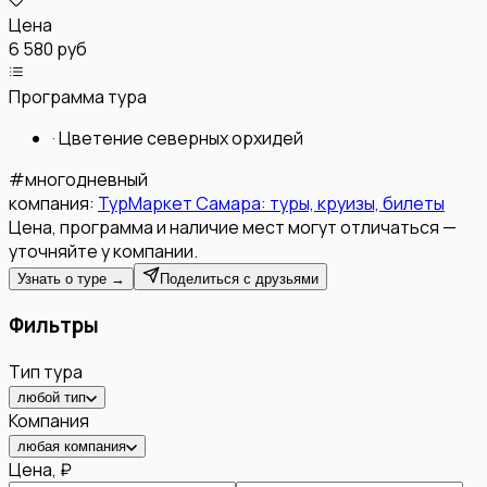
Цена
6 580 руб
Программа тура
·
Цветение северных орхидей
#
многодневный
компания:
ТурМаркет Самара: туры, круизы, билеты
Цена, программа и наличие мест могут отличаться —
уточняйте у компании.
Узнать о туре →
Поделиться с друзьями
Фильтры
Тип тура
любой тип
Компания
любая компания
Цена, ₽