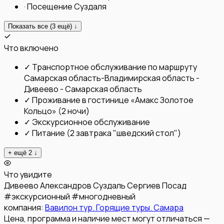
·
Посещение Суздаля
Показать все (
3
ещё) ↓
Что включено
✓
Транспортное обслуживание по маршруту
Самарская область-Владимирская область -
Дивеево - Самарская область
✓
Проживание в гостинице «Амакс Золотое
Кольцо» (2 ночи)
✓
Экскурсионное обслуживание
✓
Питание (2 завтрака "шведский стол")
+ ещё
2
↓
Что увидите
Дивеево
Александров
Суздаль
Сергиев Посад
#
экскурсионный
#
многодневный
компания:
Вавилон тур. Горящие туры. Самара
Цена, программа и наличие мест могут отличаться —