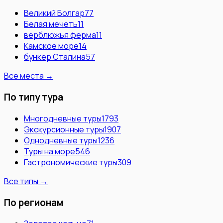
Великий Болгар
77
Белая мечеть
11
верблюжья ферма
11
Камское море
14
бункер Сталина
57
Все места →
По типу тура
Многодневные туры
1793
Экскурсионные туры
1907
Однодневные туры
1236
Туры на море
546
Гастрономические туры
309
Все типы →
По регионам