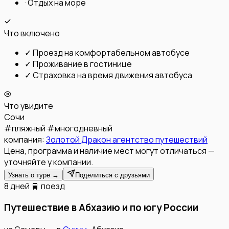
·
Отдых на море
Что включено
✓
Проезд на комфортабельном автобусе
✓
Проживание в гостинице
✓
Страховка на время движения автобуса
Что увидите
Сочи
#
пляжный
#
многодневный
компания:
Золотой Дракон агентство путешествий
Цена, программа и наличие мест могут отличаться —
уточняйте у компании.
Узнать о туре →
Поделиться с друзьями
8 дней
🚆 поезд
Путешествие в Абхазию и по югу России