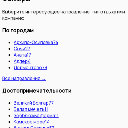
Выберите интересующее направление, тип отдыха или
компанию
По городам
Архипо-Осиповка
74
Сочи
27
Анапа
17
Адлер
4
Лермонтово
78
Все направления →
Достопримечательности
Великий Болгар
77
Белая мечеть
11
верблюжья ферма
11
Камское море
14
бункер Сталина
57