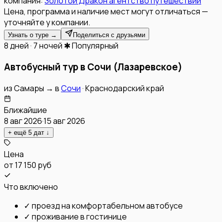
компания:
Золотой Дракон агентство путешествий
Цена, программа и наличие мест могут отличаться —
уточняйте у компании.
Узнать о туре →
Поделиться с друзьями
8 дней · 7 ночей
✱ Популярный
Автобусный тур в Сочи (Лазаревское)
из
Самары
→
в
Сочи
·
Краснодарский край
Ближайшие
8 авг 2026
·
15 авг 2026
+ ещё
5
дат
↓
Цена
от
17 150 руб
Что включено
✓
проезд на комфортабельном автобусе
✓
проживание в гостинице