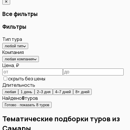
✕
Все фильтры
Фильтры
Тип тура
любой тип
Компания
любая компания
Цена, ₽
скрыть без цены
Длительность
любая
1 день
2–3 дня
4–7 дней
8+ дней
Найдено
8
туров
Готово · показать
8
туров
Тематические подборки туров из
Самары