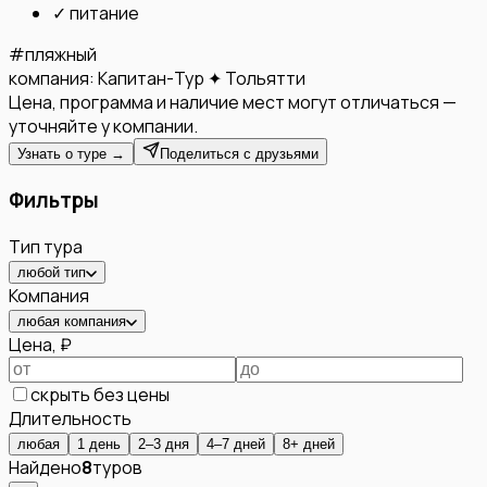
✓
питание
#
пляжный
компания:
Капитан-Тур ✦ Тольятти
Цена, программа и наличие мест могут отличаться —
уточняйте у компании.
Узнать о туре →
Поделиться с друзьями
Фильтры
Тип тура
любой тип
Компания
любая компания
Цена, ₽
скрыть без цены
Длительность
любая
1 день
2–3 дня
4–7 дней
8+ дней
Найдено
8
туров