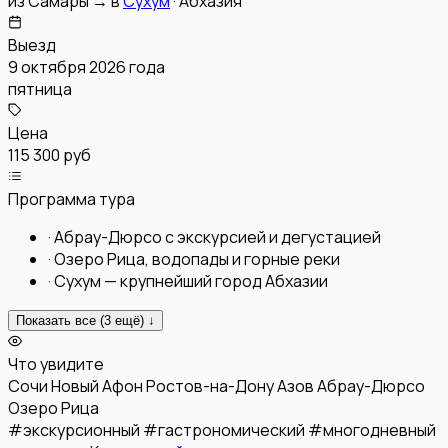
из
Самары
→
в
Сухум
·
Абхазия
Выезд
9 октября 2026 года
пятница
Цена
115 300 руб
Программа тура
·
Абрау-Дюрсо с экскурсией и дегустацией
·
Озеро Рица, водопады и горные реки
·
Сухум — крупнейший город Абхазии
Показать все (
3
ещё) ↓
Что увидите
Сочи
Новый Афон
Ростов-на-Дону
Азов
Абрау-Дюрсо
Озеро Рица
#
экскурсионный
#
гастрономический
#
многодневный