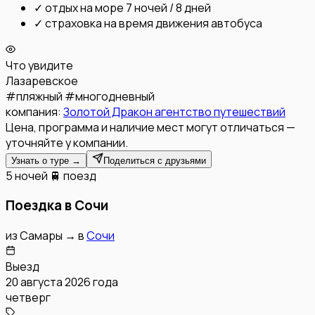
✓
отдых на море 7 ночей / 8 дней
✓
страховка на время движения автобуса
Что увидите
Лазаревское
#
пляжный
#
многодневный
компания:
Золотой Дракон агентство путешествий
Цена, программа и наличие мест могут отличаться —
уточняйте у компании.
Узнать о туре →
Поделиться с друзьями
5 ночей
🚆 поезд
Поездка в Сочи
из
Самары
→
в
Сочи
Выезд
20 августа 2026 года
четверг