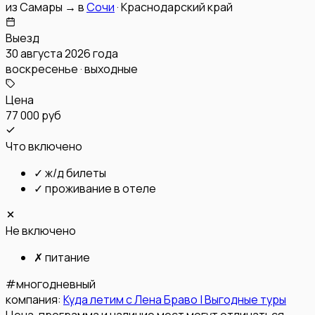
из
Самары
→
в
Сочи
·
Краснодарский край
Выезд
30 августа 2026 года
воскресенье · выходные
Цена
77 000 руб
Что включено
✓
ж/д билеты
✓
проживание в отеле
Не включено
✗
питание
#
многодневный
компания:
Куда летим с Лена Браво | Выгодные туры
Цена, программа и наличие мест могут отличаться —