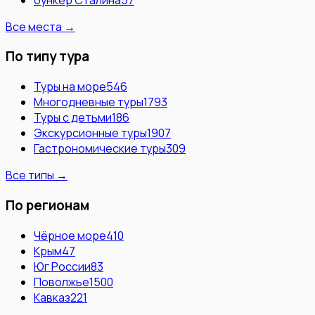
Все места →
По типу тура
Туры на море
546
Многодневные туры
1793
Туры с детьми
186
Экскурсионные туры
1907
Гастрономические туры
309
Все типы →
По регионам
Чёрное море
410
Крым
47
Юг России
83
Поволжье
1500
Кавказ
221