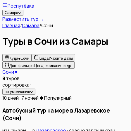
Роспутёвка
Самара
Разместить тур →
Главная
/
Самара
/
Сочи
Туры в Сочи из Самары
Куда
●
Сочи
Когда
Укажите даты
Доп. фильтры
Цена, компания и др.
Сочи
✕
8
туров
сортировка:
по умолчанию
10 дней · 7 ночей
✱ Популярный
Автобусный тур на море в Лазаревское
(Сочи)
из
Самары
→
в
Лазаревское
·
Краснодарский край