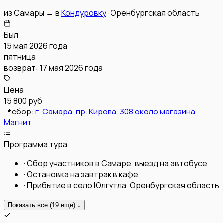
из
Самары
→
в
Кондуровку
·
Оренбургская область
Был
15 мая 2026 года
пятница
возврат:
17 мая 2026 года
Цена
15 800 руб
📍
сбор:
г. Самара, пр. Кирова, 308 около магазина
Магнит
Программа тура
·
Сбор участников в Самаре, выезд на автобусе
·
Остановка на завтрак в кафе
·
Прибытие в село Юлгутла, Оренбургская область
Показать все (
19
ещё) ↓