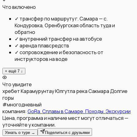
Что включено
✓
трансфер по маршруту г. Самара — с.
Кондуровка, Оренбургская область туда и
обратно
✓
внутренний трансфер на автобусе
✓
аренда плавсредств
✓
сопровождение и безопасность от
инструкторов на воде
+ ещё
7
↓
Что увидите
хребет Карамурунтау
Юлгутла
река Сакмара
Долгие
горы
#
многодневный
компания:
GoRa. Сплавы в Самаре. Походы. Экскурсии
Цена, программа и наличие мест могут отличаться —
уточняйте у компании.
Узнать о туре →
Поделиться с друзьями