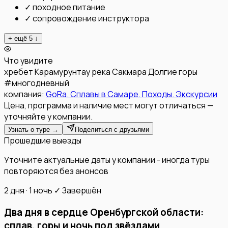
✓
походное питание
✓
сопровождение инструктора
+ ещё
5
↓
Что увидите
хребет Карамурунтау
река Сакмара
Долгие горы
#
многодневный
компания:
GoRa. Сплавы в Самаре. Походы. Экскурсии
Цена, программа и наличие мест могут отличаться —
уточняйте у компании.
Узнать о туре →
Поделиться с друзьями
Прошедшие выезды
Уточните актуальные даты у компании - иногда туры
повторяются без анонсов
2 дня · 1 ночь
✓ Завершён
Два дня в сердце Оренбургской области:
сплав, горы и ночь под звёздами