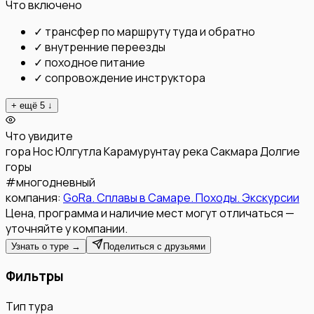
Что включено
✓
трансфер по маршруту туда и обратно
✓
внутренние переезды
✓
походное питание
✓
сопровождение инструктора
+ ещё
5
↓
Что увидите
гора Нос
Юлгутла
Карамурунтау
река Сакмара
Долгие
горы
#
многодневный
компания:
GoRa. Сплавы в Самаре. Походы. Экскурсии
Цена, программа и наличие мест могут отличаться —
уточняйте у компании.
Узнать о туре →
Поделиться с друзьями
Фильтры
Тип тура