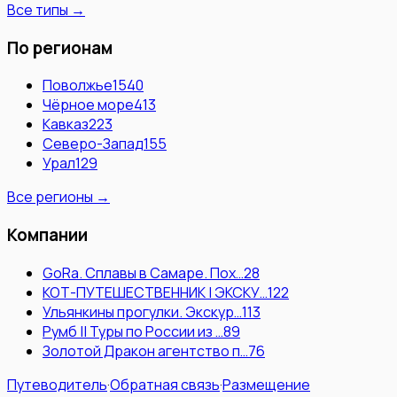
Все типы →
По регионам
Поволжье
1540
Чёрное море
413
Кавказ
223
Северо-Запад
155
Урал
129
Все регионы →
Компании
GoRa. Сплавы в Самаре. Пох…
28
КОТ-ПУТЕШЕСТВЕННИК | ЭКСКУ…
122
Ульянкины прогулки. Экскур…
113
Румб || Туры по России из …
89
Золотой Дракон агентство п…
76
Путеводитель
·
Обратная связь
·
Размещение