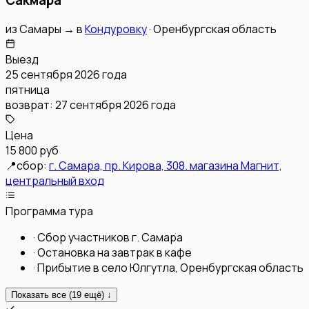
из
Самары
→
в
Кондуровку
·
Оренбургская область
Выезд
25 сентября 2026 года
пятница
возврат:
27 сентября 2026 года
Цена
15 800 руб
📍
сбор:
г. Самара, пр. Кирова, 308. магазина Магнит,
центральный вход
Программа тура
·
Сбор участников г. Самара
·
Остановка на завтрак в кафе
·
Прибытие в село Юлгутла, Оренбургская область
Показать все (
19
ещё) ↓