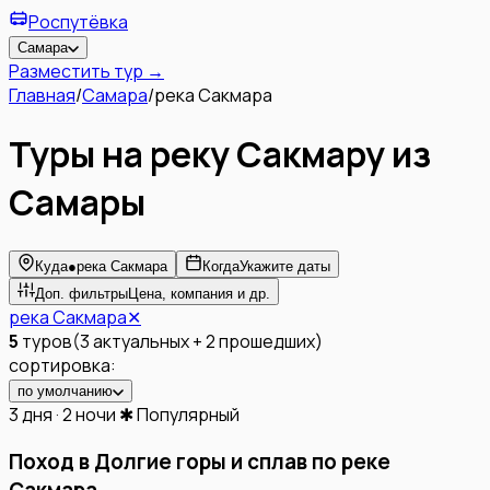
Роспутёвка
Самара
Разместить тур →
Главная
/
Самара
/
река Сакмара
Туры на реку Сакмару из
Самары
Куда
●
река Сакмара
Когда
Укажите даты
Доп. фильтры
Цена, компания и др.
река Сакмара
✕
5
туров
(
3
актуальных
+
2
прошедших
)
сортировка:
по умолчанию
3 дня · 2 ночи
✱ Популярный
Поход в Долгие горы и сплав по реке
Сакмара