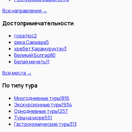
Все направления →
Достопримечательности
гора Нос
2
река Сакмара
5
хребет Карамурунтау
3
Великий Болгар
80
Белая мечеть
11
Все места →
По типу тура
Многодневные туры
1816
Экскурсионные туры
1934
Однодневные туры
1257
Туры на море
551
Гастрономические туры
313