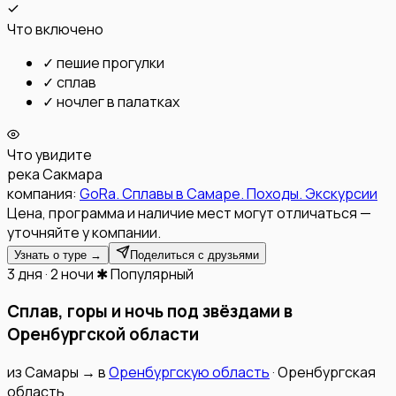
Что включено
✓
пешие прогулки
✓
сплав
✓
ночлег в палатках
Что увидите
река Сакмара
компания:
GoRa. Сплавы в Самаре. Походы. Экскурсии
Цена, программа и наличие мест могут отличаться —
уточняйте у компании.
Узнать о туре →
Поделиться с друзьями
3 дня · 2 ночи
✱ Популярный
Сплав, горы и ночь под звёздами в
Оренбургской области
из
Самары
→
в
Оренбургскую область
·
Оренбургская
область