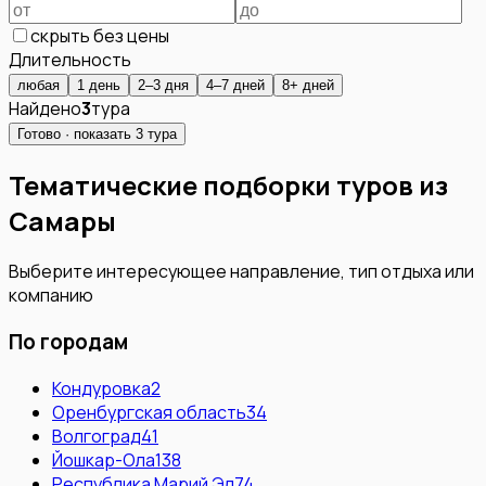
скрыть без цены
Длительность
любая
1 день
2–3 дня
4–7 дней
8+ дней
Найдено
3
тура
Готово · показать
3
тура
Тематические подборки туров из
Самары
Выберите интересующее направление, тип отдыха или
компанию
По городам
Кондуровка
2
Оренбургская область
34
Волгоград
41
Йошкар-Ола
138
Республика Марий Эл
74