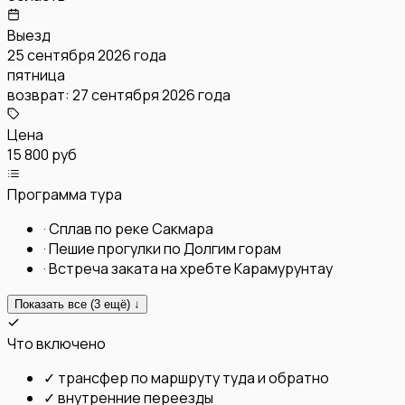
Выезд
25 сентября 2026 года
пятница
возврат:
27 сентября 2026 года
Цена
15 800 руб
Программа тура
·
Сплав по реке Сакмара
·
Пешие прогулки по Долгим горам
·
Встреча заката на хребте Карамурунтау
Показать все (
3
ещё) ↓
Что включено
✓
трансфер по маршруту туда и обратно
✓
внутренние переезды