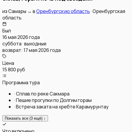
из
Самары
→
в
Оренбургскую область
·
Оренбургская
область
Был
16 мая 2026 года
суббота · выходные
возврат:
17 мая 2026 года
Цена
15 800 руб
Программа тура
·
Сплав по реке Сакмара
·
Пешие прогулки по Долгим горам
·
Встреча заката на хребте Карамурунтау
Показать все (
3
ещё) ↓
Что включено