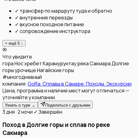
✓
трансфер по маршруту туда и обратно
✓
внутренние переезды
✓
вкусное походное питание
✓
сопровождение инструктора
+ ещё
5
↓
Что увидите
гора Нос
хребет Карамурунтау
река Сакмара
Долгие
горы
урочище Нагайские горы
#
многодневный
компания:
GoRa. Сплавы в Самаре. Походы. Экскурсии
Цена, программа и наличие мест могут отличаться —
уточняйте у компании.
Узнать о туре →
Поделиться с друзьями
3 дня · 2 ночи
✓ Завершён
Поход в Долгие горы и сплав по реке
Сакмара