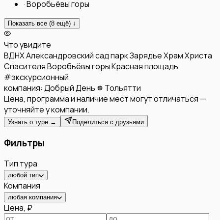
·
Воробьёвы горы
Показать все (
8
ещё) ↓
Что увидите
ВДНХ
Александровский сад
парк Зарядье
Храм Христа
Спасителя
Воробьёвы горы
Красная площадь
#
экскурсионный
компания:
Добрый День ✵ Тольятти
Цена, программа и наличие мест могут отличаться —
уточняйте у компании.
Узнать о туре →
Поделиться с друзьями
Фильтры
Тип тура
любой тип
Компания
любая компания
Цена, ₽