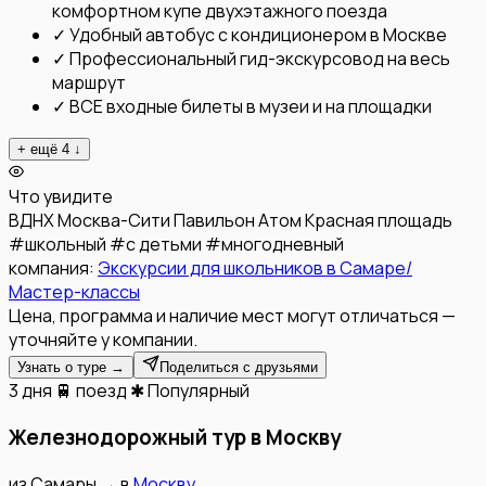
комфортном купе двухэтажного поезда
✓
Удобный автобус с кондиционером в Москве
✓
Профессиональный гид-экскурсовод на весь
маршрут
✓
ВСЕ входные билеты в музеи и на площадки
+ ещё
4
↓
Что увидите
ВДНХ
Москва-Сити
Павильон Атом
Красная площадь
#
школьный
#
с детьми
#
многодневный
компания:
Экскурсии для школьников в Самаре/
Мастер-классы
Цена, программа и наличие мест могут отличаться —
уточняйте у компании.
Узнать о туре →
Поделиться с друзьями
3 дня
🚆 поезд
✱ Популярный
Железнодорожный тур в Москву
из
Самары
→
в
Москву