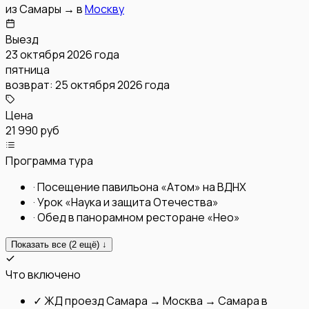
из
Самары
→
в
Москву
Выезд
23 октября 2026 года
пятница
возврат:
25 октября 2026 года
Цена
21 990 руб
Программа тура
·
Посещение павильона «Атом» на ВДНХ
·
Урок «Наука и защита Отечества»
·
Обед в панорамном ресторане «Нео»
Показать все (
2
ещё) ↓
Что включено
✓
ЖД проезд Самара → Москва → Самара в