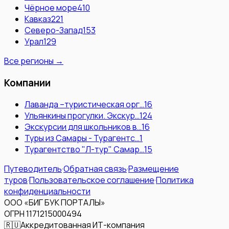
Чёрное море
410
Кавказ
221
Северо-Запад
153
Урал
129
Все регионы →
Компании
Лаванда –туристическая орг…
16
Ульянкины прогулки. Экскур…
124
Экскурсии для школьников в…
16
Туры из Самары - Турагентс…
1
Турагентство "Л-тур" Самар…
15
Путеводитель
·
Обратная связь
·
Размещение
туров
·
Пользовательское соглашение
·
Политика
конфиденциальности
ООО «БИГ БУК ПОРТАЛЫ»
ОГРН 1171215000494
🇷🇺
Аккредитованная ИТ-компания