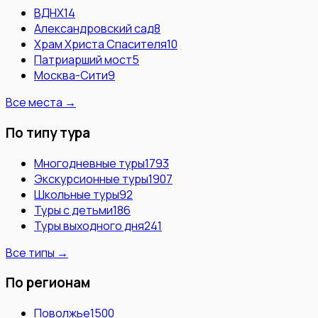
ВДНХ
14
Александровский сад
8
Храм Христа Спасителя
10
Патриарший мост
5
Москва-Сити
9
Все места →
По типу тура
Многодневные туры
1793
Экскурсионные туры
1907
Школьные туры
92
Туры с детьми
186
Туры выходного дня
241
Все типы →
По регионам
Поволжье
1500