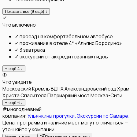
Показать все (
9
ещё) ↓
Что включено
✓
проезд на комфортабельном автобусе
✓
проживание в отеле 4* «Альянс Бородино»
✓
3 завтрака
✓
экскурсии от аккредитованных гидов
+ ещё
4
↓
Что увидите
Московский Кремль
ВДНХ
Александровский сад
Храм
Христа Спасителя
Патриарший мост
Москва-Сити
+ ещё
6
↓
#
многодневный
компания:
Ульянкины прогулки. Экскурсии по Самаре.
Цена, программа и наличие мест могут отличаться —
уточняйте у компании.