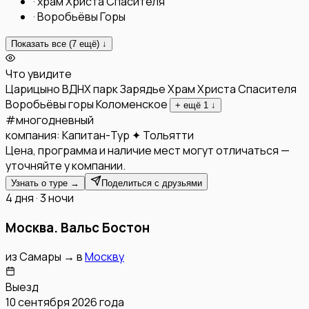
·
храм Христа Спасителя
·
Воробьёвы Горы
Показать все (
7
ещё) ↓
Что увидите
Царицыно
ВДНХ
парк Зарядье
Храм Христа Спасителя
Воробьёвы горы
Коломенское
+ ещё
1
↓
#
многодневный
компания:
Капитан-Тур ✦ Тольятти
Цена, программа и наличие мест могут отличаться —
уточняйте у компании.
Узнать о туре →
Поделиться с друзьями
4 дня · 3 ночи
Москва. Вальс Бостон
из
Самары
→
в
Москву
Выезд
10 сентября 2026 года