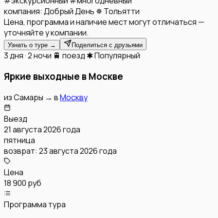
#
экскурсионный
#
многодневный
компания:
Добрый День ✵ Тольятти
Цена, программа и наличие мест могут отличаться —
уточняйте у компании.
Узнать о туре →
Поделиться с друзьями
3 дня · 2 ночи
🚆 поезд
✱ Популярный
Яркие выходные в Москве
из
Самары
→
в
Москву
Выезд
21 августа 2026 года
пятница
возврат:
23 августа 2026 года
Цена
18 900 руб
Программа тура