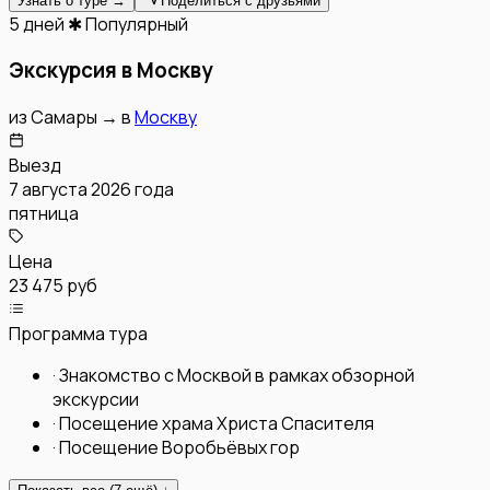
Узнать о туре →
Поделиться с друзьями
5 дней
✱ Популярный
Экскурсия в Москву
из
Самары
→
в
Москву
Выезд
7 августа 2026 года
пятница
Цена
23 475 руб
Программа тура
·
Знакомство с Москвой в рамках обзорной
экскурсии
·
Посещение храма Христа Спасителя
·
Посещение Воробьёвых гор