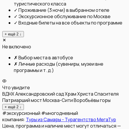
туристического класса
✓
Проживание (3 ночи) в выбранном отеле
✓
Экскурсионное обслуживание по Москве
✓
Входные билеты на все объекты по программе
+ ещё
2
↓
Не включено
✗
Выбор места в автобусе
✗
Личные расходы (сувениры, музеи вне
программы и т. д.)
Что увидите
ВДНХ
Александровский сад
Храм Христа Спасителя
Патриарший мост
Москва-Сити
Воробьёвы горы
+ ещё
2
↓
#
экскурсионный
#
многодневный
компания:
Туры из Самары - Турагентство МегаТур
Цена, программа и наличие мест могут отличаться —