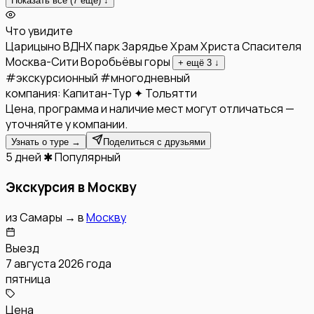
Показать все (
7
ещё) ↓
Что увидите
Царицыно
ВДНХ
парк Зарядье
Храм Христа Спасителя
Москва-Сити
Воробьёвы горы
+ ещё
3
↓
#
экскурсионный
#
многодневный
компания:
Капитан-Тур ✦ Тольятти
Цена, программа и наличие мест могут отличаться —
уточняйте у компании.
Узнать о туре →
Поделиться с друзьями
5 дней
✱ Популярный
Экскурсия в Москву
из
Самары
→
в
Москву
Выезд
7 августа 2026 года
пятница
Цена