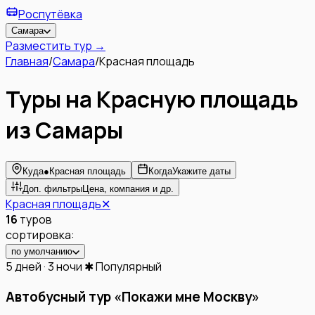
Роспутёвка
Самара
Разместить тур →
Главная
/
Самара
/
Красная площадь
Туры на Красную площадь
из Самары
Куда
●
Красная площадь
Когда
Укажите даты
Доп. фильтры
Цена, компания и др.
Красная площадь
✕
16
туров
сортировка:
по умолчанию
5 дней · 3 ночи
✱ Популярный
Автобусный тур «Покажи мне Москву»