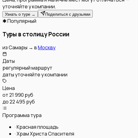
уточняйте у компании.
Узнать о туре →
Поделиться с друзьями
✱ Популярный
Туры в столицу России
из
Самары
→
в
Москву
Даты
регулярный маршрут
даты уточняйте у компании
Цена
от
21 990 руб
до 22 495 руб
Программа тура
·
Красная площадь
·
Храм Христа Спасителя