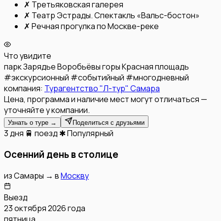
✗
Третьяковская галерея
✗
Театр Эстрады. Спектакль «Вальс-бостон»
✗
Речная прогулка по Москве-реке
Что увидите
парк Зарядье
Воробьёвы горы
Красная площадь
#
экскурсионный
#
событийный
#
многодневный
компания:
Турагентство "Л-тур" Самара
Цена, программа и наличие мест могут отличаться —
уточняйте у компании.
Узнать о туре →
Поделиться с друзьями
3 дня
🚆 поезд
✱ Популярный
Осенний день в столице
из
Самары
→
в
Москву
Выезд
23 октября 2026 года
пятница