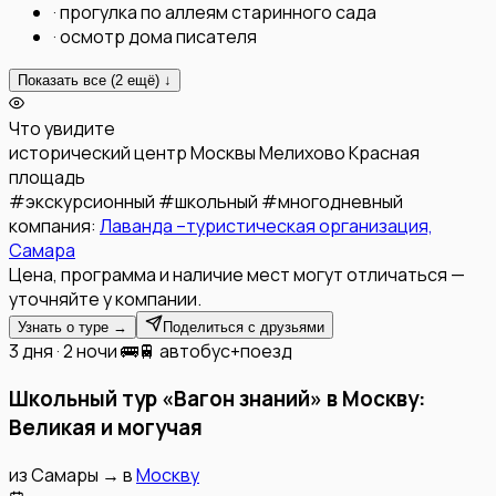
·
прогулка по аллеям старинного сада
·
осмотр дома писателя
Показать все (
2
ещё) ↓
Что увидите
исторический центр Москвы
Мелихово
Красная
площадь
#
экскурсионный
#
школьный
#
многодневный
компания:
Лаванда –туристическая организация,
Самара
Цена, программа и наличие мест могут отличаться —
уточняйте у компании.
Узнать о туре →
Поделиться с друзьями
3 дня · 2 ночи
🚌🚆 автобус+поезд
Школьный тур «Вагон знаний» в Москву:
Великая и могучая
из
Самары
→
в
Москву