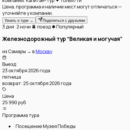
компания:
Капитан-Тур ✦ Тольятти
Цена, программа и наличие мест могут отличаться —
уточняйте у компании.
Узнать о туре →
Поделиться с друзьями
3 дня · 2 ночи
🚆 поезд
✱ Популярный
Железнодорожный тур “Великая и могучая”
из
Самары
→
в
Москву
Выезд
23 октября 2026 года
пятница
возврат:
25 октября 2026 года
Цена
25 990 руб
Программа тура
·
Посещение Музея Победы