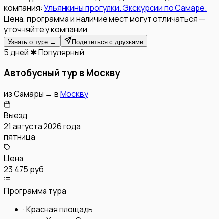
компания:
Ульянкины прогулки. Экскурсии по Самаре.
Цена, программа и наличие мест могут отличаться —
уточняйте у компании.
Узнать о туре →
Поделиться с друзьями
5 дней
✱ Популярный
Автобусный тур в Москву
из
Самары
→
в
Москву
Выезд
21 августа 2026 года
пятница
Цена
23 475 руб
Программа тура
·
Красная площадь