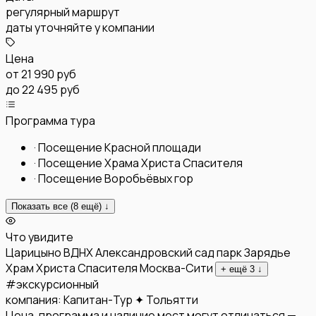
регулярный маршрут
даты уточняйте у компании
Цена
от
21 990 руб
до 22 495 руб
Программа тура
·
Посещение Красной площади
·
Посещение Храма Христа Спасителя
·
Посещение Воробьёвых гор
Показать все (
8
ещё) ↓
Что увидите
Царицыно
ВДНХ
Александровский сад
парк Зарядье
Храм Христа Спасителя
Москва-Сити
+ ещё
3
↓
#
экскурсионный
компания:
Капитан-Тур ✦ Тольятти
Цена, программа и наличие мест могут отличаться —