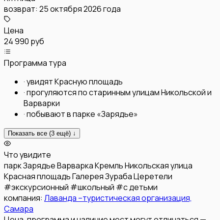
возврат:
25 октября 2026 года
Цена
24 990 руб
Программа тура
·
увидят Красную площадь
·
прогуляются по старинным улицам Никольской и
Варварки
·
побывают в парке «Зарядье»
Показать все (
3
ещё) ↓
Что увидите
парк Зарядье
Варварка
Кремль
Никольская улица
Красная площадь
Галерея Зураба Церетели
#
экскурсионный
#
школьный
#
с детьми
компания:
Лаванда –туристическая организация,
Самара
Цена, программа и наличие мест могут отличаться —