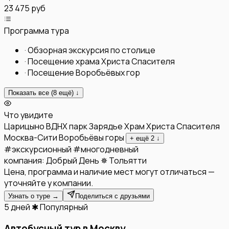
23 475 руб
Программа тура
·
Обзорная экскурсия по столице
·
Посещение храма Христа Спасителя
·
Посещение Воробьёвых гор
Показать все (
8
ещё) ↓
Что увидите
Царицыно
ВДНХ
парк Зарядье
Храм Христа Спасителя
Москва-Сити
Воробьёвы горы
+ ещё
2
↓
#
экскурсионный
#
многодневный
компания:
Добрый День ✵ Тольятти
Цена, программа и наличие мест могут отличаться —
уточняйте у компании.
Узнать о туре →
Поделиться с друзьями
5 дней
✱ Популярный
Автобусный тур в Москву