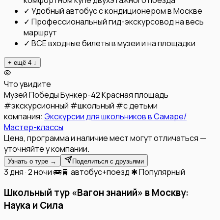
✓
Удобный автобус с кондиционером в Москве
✓
Профессиональный гид-экскурсовод на весь
маршрут
✓
ВСЕ входные билеты в музеи и на площадки
+ ещё
4
↓
Что увидите
Музей Победы
Бункер-42
Красная площадь
#
экскурсионный
#
школьный
#
с детьми
компания:
Экскурсии для школьников в Самаре/
Мастер-классы
Цена, программа и наличие мест могут отличаться —
уточняйте у компании.
Узнать о туре →
Поделиться с друзьями
3 дня · 2 ночи
🚌🚆 автобус+поезд
✱ Популярный
Школьный тур «Вагон знаний» в Москву:
Наука и Сила