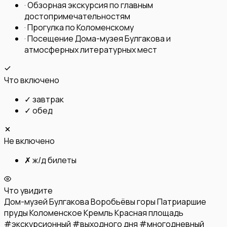
·
Обзорная экскурсия по главным
достопримечательностям
·
Прогулка по Коломенскому
·
Посещение Дома-музея Булгакова и
атмосферных литературных мест
Что включено
✓
завтрак
✓
обед
Не включено
✗
ж/д билеты
Что увидите
Дом-музей Булгакова
Воробьёвы горы
Патриаршие
пруды
Коломенское
Кремль
Красная площадь
#
экскурсионный
#
выходного дня
#
многодневный