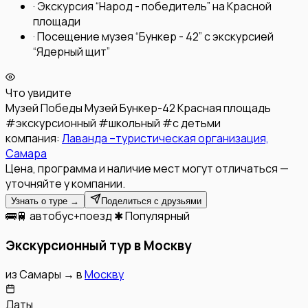
·
Экскурсия “Народ - победитель” на Красной
площади
·
Посещение музея “Бункер - 42” с экскурсией
“Ядерный щит”
Что увидите
Музей Победы
Музей Бункер-42
Красная площадь
#
экскурсионный
#
школьный
#
с детьми
компания:
Лаванда –туристическая организация,
Самара
Цена, программа и наличие мест могут отличаться —
уточняйте у компании.
Узнать о туре →
Поделиться с друзьями
🚌🚆 автобус+поезд
✱ Популярный
Экскурсионный тур в Москву
из
Самары
→
в
Москву
Даты