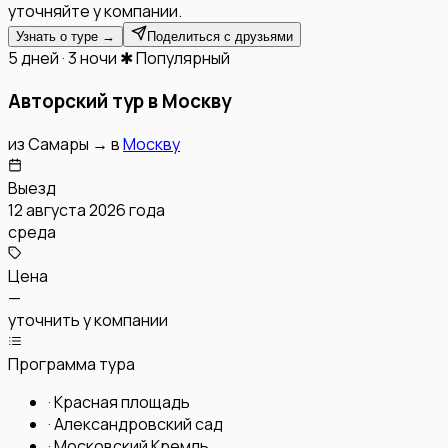
уточняйте у компании.
Узнать о туре →
Поделиться с друзьями
5 дней · 3 ночи
✱ Популярный
Авторский тур в Москву
из
Самары
→
в
Москву
Выезд
12 августа 2026 года
среда
Цена
—
уточнить у компании
Программа тура
·
Красная площадь
·
Александровский сад
·
Московский Кремль