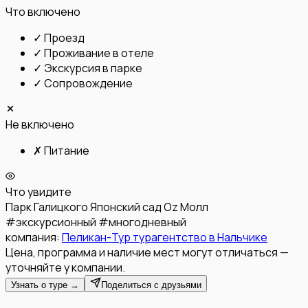
Что включено
✓
Проезд
✓
Проживание в отеле
✓
Экскурсия в парке
✓
Сопровождение
Не включено
✗
Питание
Что увидите
Парк Галицкого
Японский сад
Oz Молл
#
экскурсионный
#
многодневный
компания:
Пеликан-Тур турагентство в Нальчике
Цена, программа и наличие мест могут отличаться —
уточняйте у компании.
Узнать о туре →
Поделиться с друзьями