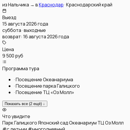
из
Нальчика
→
в
Краснодар
·
Краснодарский край
Выезд
15 августа 2026 года
суббота · выходные
возврат:
16 августа 2026 года
Цена
9 500 руб
Программа тура
·
Посещение Океанариума
·
Посещение парка Галицкого
·
Посещение ТЦ «Оз Молл»
Показать все (
2
ещё) ↓
Что увидите
Парк Галицкого
Японский сад
Океанариум
ТЦ Оз Молл
#
с детьми
#
многодневный