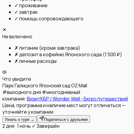
✓
проживание
✓
завтрак
✓
помощь сопровождающего
Не включено
✗
питание (кроме завтрака)
✗
депозит в кофейню Японского сада (1 500 ₽)
✗
личные расходы
Что увидите
Парк Галицкого
Японский сад
OZ Mall
#
выходного дня
#
многодневный
компания:
ВизитКБР / Wonder Well - Бюро путешествий
Цена, программа и наличие мест могут отличаться —
уточняйте у компании.
Узнать о туре →
Поделиться с друзьями
2 дня · 1 ночь
✓ Завершён