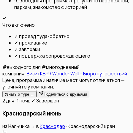
·
Свободная программа: прогулки по набережной,
паркам, знакомство с историей
Что включено
✓
проезд туда-обратно
✓
проживание
✓
завтраки
✓
поддержка сопровождающего
#
выходного дня
#
многодневный
компания:
ВизитКБР / Wonder Well - Бюро путешествий
Цена, программа и наличие мест могут отличаться —
уточняйте у компании.
Узнать о туре →
Поделиться с друзьями
2 дня · 1 ночь
✓ Завершён
Краснодарский июнь
из
Нальчика
→
в
Краснодар
·
Краснодарский край