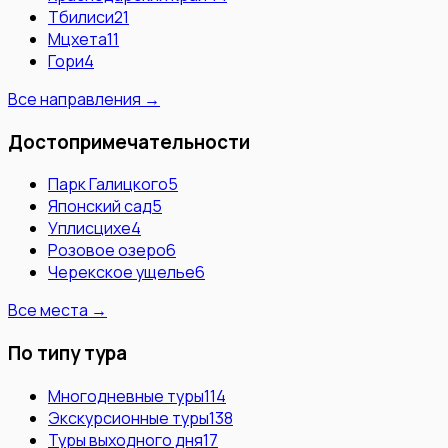
Тбилиси
21
Мцхета
11
Гори
4
Все направления →
Достопримечательности
Парк Галицкого
5
Японский сад
5
Уплисцихе
4
Розовое озеро
6
Черекское ущелье
6
Все места →
По типу тура
Многодневные туры
114
Экскурсионные туры
138
Туры выходного дня
17