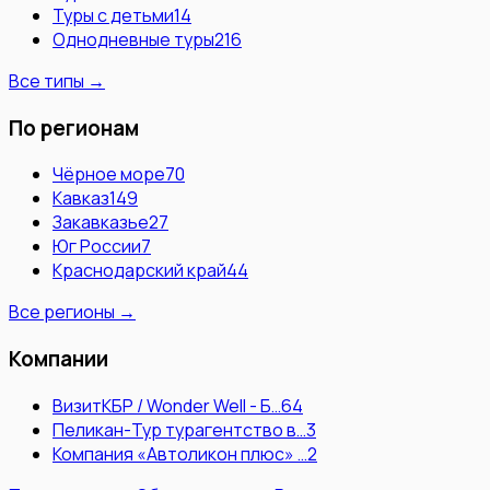
Туры с детьми
14
Однодневные туры
216
Все типы →
По регионам
Чёрное море
70
Кавказ
149
Закавказье
27
Юг России
7
Краснодарский край
44
Все регионы →
Компании
ВизитКБР / Wonder Well - Б…
64
Пеликан-Тур турагентство в…
3
Компания «Автоликон плюс» …
2