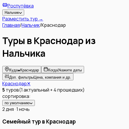
Роспутёвка
Нальчик
Разместить тур →
Главная
/
Нальчик
/
Краснодар
Туры в Краснодар из
Нальчика
Куда
●
Краснодар
Когда
Укажите даты
Доп. фильтры
Цена, компания и др.
Краснодар
✕
5
туров
(
1
актуальный
+
4
прошедших
)
сортировка:
по умолчанию
2 дня · 1 ночь
Семейный тур в Краснодар