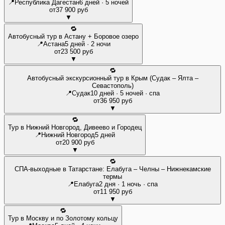
📍
Республика Дагестан
6 дней · 5 ночей
от
37 900 руб
▼
🔁
Автобусный тур в Астану + Боровое озеро
📍
Астана
5 дней · 2 ночи
от
23 500 руб
▼
🔁
Автобусный экскурсионный тур в Крым (Судак – Ялта –
Севастополь)
📍
Судак
10 дней · 5 ночей · спа
от
36 950 руб
▼
🔁
Тур в Нижний Новгород, Дивеево и Городец
📍
Нижний Новгород
5 дней
от
20 900 руб
▼
🔁
СПА-выходные в Татарстане: Елабуга – Челны – Нижнекамские
термы
📍
Елабуга
2 дня · 1 ночь · спа
от
11 950 руб
▼
🔁
Тур в Москву и по Золотому кольцу