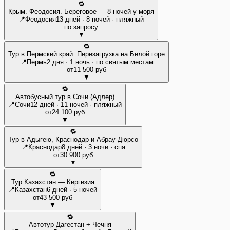
🔁
Крым. Феодосия. Береговое — 8 ночей у моря
📍
Феодосия
13 дней · 8 ночей · пляжный
по запросу
▼
🔁
Тур в Пермский край: Перезагрузка на Белой горе
📍
Пермь
2 дня · 1 ночь · по святым местам
от
11 500 руб
▼
🔁
Автобусный тур в Сочи (Адлер)
📍
Сочи
12 дней · 11 ночей · пляжный
от
24 100 руб
▼
🔁
Тур в Адыгею, Краснодар и Абрау-Дюрсо
📍
Краснодар
8 дней · 3 ночи · спа
от
30 900 руб
▼
🔁
Тур Казахстан — Киргизия
📍
Казахстан
6 дней · 5 ночей
от
43 500 руб
▼
🔁
Автотур Дагестан + Чечня