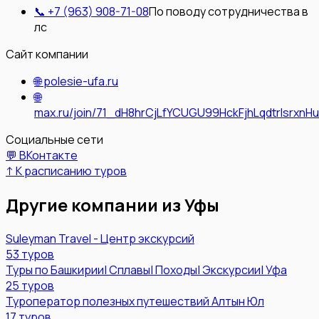
📞
+7 (963) 908-71-08
По поводу сотрудничества в
лс
Сайт компании
🌐
polesie-ufa.ru
🌐
max.ru/join/71_dH8hrCjLfYCUGU99HckFjhLqdtrIsrxnH
Социальные сети
💬 ВКонтакте
↑ К расписанию туров
Другие компании из
Уфы
Suleyman Travel - Центр экскурсий
53
туров
Туры по Башкирии| Сплавы| Походы| Экскурсии| Уфа
25
туров
Туроператор полезных путешествий Алтын Юл
17
туров