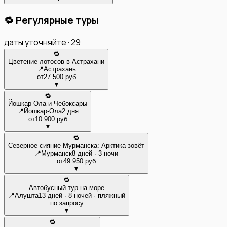
🔁 Регулярные туры
даты уточняйте ·
29
🔁
Цветение лотосов в Астрахани
📍
Астрахань
от
27 500 руб
▼
🔁
Йошкар-Ола и Чебоксары
📍
Йошкар-Ола
2 дня
от
10 900 руб
▼
🔁
Северное сияние Мурманска: Арктика зовёт
📍
Мурманск
8 дней · 3 ночи
от
49 950 руб
▼
🔁
Автобусный тур на море
📍
Алушта
13 дней · 8 ночей · пляжный
по запросу
▼
🔁