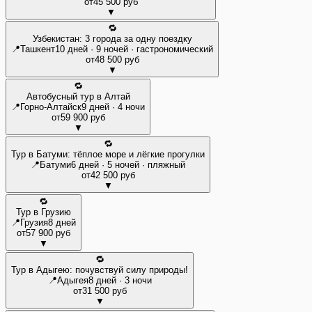
от
45 500 руб
▼
🔁
Узбекистан: 3 города за одну поездку
📍
Ташкент
10 дней · 9 ночей · гастрономический
от
48 500 руб
▼
🔁
Автобусный тур в Алтай
📍
Горно-Алтайск
9 дней · 4 ночи
от
59 900 руб
▼
🔁
Тур в Батуми: тёплое море и лёгкие прогулки
📍
Батуми
6 дней · 5 ночей · пляжный
от
42 500 руб
▼
🔁
Тур в Грузию
📍
Грузия
8 дней
от
57 900 руб
▼
🔁
Тур в Адыгею: почувствуй силу природы!
📍
Адыгея
8 дней · 3 ночи
от
31 500 руб
▼