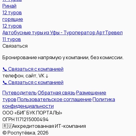
Ринай
12
туров
горящие
12
туров
Автобусные туры из Уфы - Туроператор АртТревел
11
туров
Связаться
Бронирование напрямую у компании, без комиссии.
📞 Связаться с компанией
телефон, сайт, VK ↓
📞 Связаться с компанией
Путеводитель
·
Обратная связь
·
Размещение
туров
·
Пользовательское соглашение
·
Политика
конфиденциальности
ООО «БИГ БУК ПОРТАЛЫ»
ОГРН 1171215000494
🇷🇺
Аккредитованная ИТ-компания
© Роспутёвка,
2026