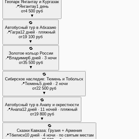
Геопарк Янгантау и Кургазак
📍
Янгантау
1 день
от
4 500 руб
▼
🔁
Автобусный тур в Абхазию
📍
Гагра
12 дней · пляжный
от
19 100 руб
▼
🔁
Золотое кольцо России
📍
Владимир
6 дней · 3 ночи
от
35 500 руб
▼
🔁
Сибирское наследие: Тюмень и Тобольск
📍
Тюмень
5 дней · 2 ночи
от
22 500 руб
▼
🔁
Автобусный тур в Анапу и окрестности
📍
Анапа
12 дней · 11 ночей · пляжный
от
19 800 руб
▼
🔁
Сказки Кавказа: Грузия + Армения
📍
Тбилиси
10 дней · 4 ночи · по святым местам