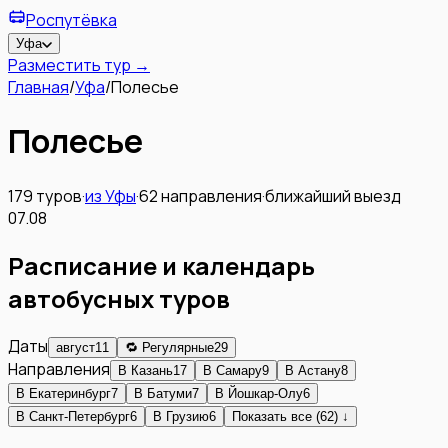
Роспутёвка
Уфа
Разместить тур →
Главная
/
Уфа
/
Полесье
Полесье
179
туров
·
из
Уфы
·
62
направления
·
ближайший выезд
07.08
Расписание и календарь
автобусных туров
Даты
август
11
🔁 Регулярные
29
Направления
В
Казань
17
В
Самару
9
В
Астану
8
В
Екатеринбург
7
В
Батуми
7
В
Йошкар-Олу
6
В
Санкт-Петербург
6
В
Грузию
6
Показать все (62) ↓