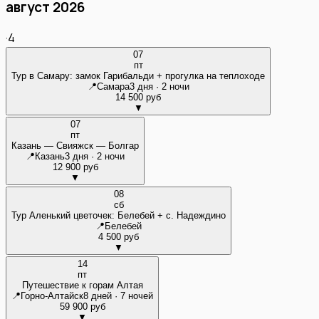
август 2026
·
4
07
пт
Тур в Самару: замок Гарибальди + прогулка на теплоходе
📍
Самара
3 дня · 2 ночи
14 500 руб
▼
07
пт
Казань — Свияжск — Болгар
📍
Казань
3 дня · 2 ночи
12 900 руб
▼
08
сб
Тур Аленький цветочек: Белебей + с. Надеждино
📍
Белебей
4 500 руб
▼
14
пт
Путешествие к горам Алтая
📍
Горно-Алтайск
8 дней · 7 ночей
59 900 руб
▼