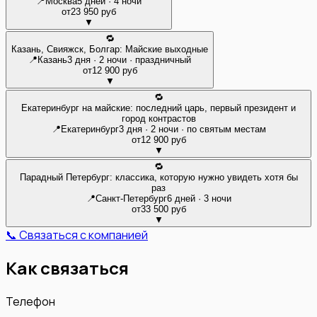
📍
Москва
5 дней · 4 ночи
от
23 950 руб
▼
🔁
Казань, Свияжск, Болгар: Майские выходные
📍
Казань
3 дня · 2 ночи · праздничный
от
12 900 руб
▼
🔁
Екатеринбург на майские: последний царь, первый президент и
город контрастов
📍
Екатеринбург
3 дня · 2 ночи · по святым местам
от
12 900 руб
▼
🔁
Парадный Петербург: классика, которую нужно увидеть хотя бы
раз
📍
Санкт-Петербург
6 дней · 3 ночи
от
33 500 руб
▼
📞 Связаться с компанией
Как связаться
Телефон