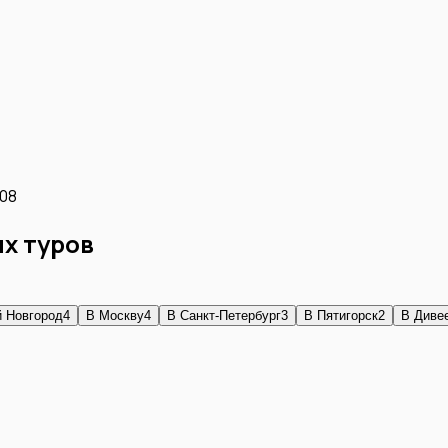
.08
х туров
 Новгород
4
В
Москву
4
В
Санкт-Петербург
3
В
Пятигорск
2
В
Диве