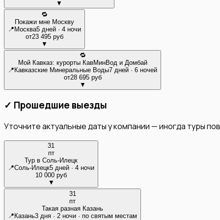
▼
🔁
Покажи мне Москву
📍
Москва
5 дней · 4 ночи
от
23 495 руб
▼
🔁
Мой Кавказ: курорты КавМинВод и Домбай
📍
Кавказские Минеральные Воды
7 дней · 6 ночей
от
28 695 руб
▼
✓ Прошедшие выезды
Уточните актуальные даты у компании — иногда туры по
31
пт
Тур в Соль-Илецк
📍
Соль-Илецк
5 дней · 4 ночи
10 000 руб
▼
31
пт
Такая разная Казань
📍
Казань
3 дня · 2 ночи · по святым местам