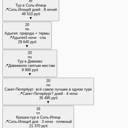
пт
Тур в Соль-Илецк
📍
Соль-Илецк
9 дней · 8 ночей
48 510 руб
▼
20
пн
Адыгея: природа + термы
📍
Адыгея
3 ночи · спа
29 640 руб
▼
20
пн
Тур в Дивеево
📍
Дивеево
по святым местам
9 900 руб
▼
20
пн
Санкт-Петербург: всё самое лучшее в одном туре
📍
Санкт-Петербург
7 дней · 4 ночи
35 495 руб
▼
16
чт
Крошка-тур в Соль-Илецк
📍
Соль-Илецк
4 дня · 3 ночи · пляжный
21 370 руб