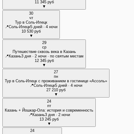
11 345 руб
▼
30
чт
Тур в Соль-Илецк
📍
Соль-Илецк
5 дней · 4 ночи
10 530 руб
▼
29
ср
Путешествие сквозь века в Казань
📍
Казань
3 дня · 2 ночи · по святым местам
12 345 руб
▼
27
пн
Тур в Соль-Илецк с проживанием в гостинице «Ассоль»
📍
Соль-Илецк
5 дней · 4 ночи
27 210 руб
▼
24
пт
Казань + Йошкар-Ола: история и современность
📍
Казань
3 дня · 2 ночи
13 245 руб
▼
24