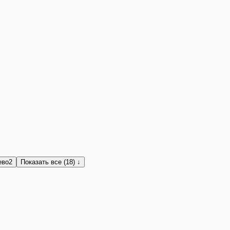
ево
2
Показать все (18) ↓