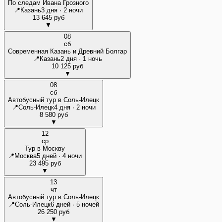
По следам Ивана Грозного
📍
Казань
3 дня · 2 ночи
13 645 руб
▼
08
сб
Современная Казань и Древний Болгар
📍
Казань
2 дня · 1 ночь
10 125 руб
▼
08
сб
Автобусный тур в Соль-Илецк
📍
Соль-Илецк
4 дня · 2 ночи
8 580 руб
▼
12
ср
Тур в Москву
📍
Москва
5 дней · 4 ночи
23 495 руб
▼
13
чт
Автобусный тур в Соль-Илецк
📍
Соль-Илецк
6 дней · 5 ночей
26 250 руб
▼