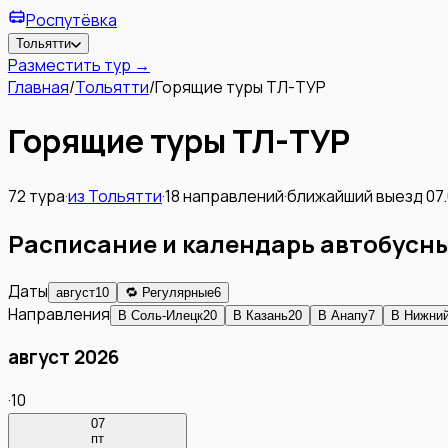
Роспутёвка
Тольятти
Разместить тур →
Главная
/
Тольятти
/
Горящие туры ТЛ-ТУР
Горящие туры ТЛ-ТУР
72
тура
·
из
Тольятти
·
18
направлений
·
ближайший выезд
07
Расписание и календарь автобусны
Даты
август
10
🔁 Регулярные
6
Направления
В
Соль-Илецк
20
В
Казань
20
В
Анапу
7
В
Нижний
август 2026
·
10
07
пт