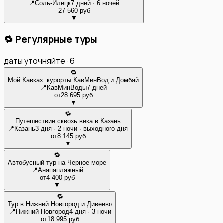
📍
Соль-Илецк
7 дней · 6 ночей
27 560 руб
▼
🔁 Регулярные туры
даты уточняйте ·
6
🔁
Мой Кавказ: курорты КавМинВод и Домбай
📍
КавМинВоды
7 дней
от
28 695 руб
▼
🔁
Путешествие сквозь века в Казань
📍
Казань
3 дня · 2 ночи · выходного дня
от
8 145 руб
▼
🔁
Автобусный тур на Черное море
📍
Анапа
пляжный
от
4 400 руб
▼
🔁
Тур в Нижний Новгород и Дивеево
📍
Нижний Новгород
4 дня · 3 ночи
от
18 995 руб